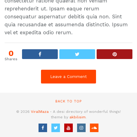
consectetur ratione quaerat non veniam
reprehenderit ut. Ipsam eaque rerum
consequatur aspernatur debitis quia non. Sint
quia recusandae et assumenda distinctio. Ipsum
vel et expedita odio rerum.
0
Shares
Leave a Comment
BACK TO TOP
© 2026
ViralMaza
- A desi directory of wonderful things!
theme by
akbilisim
.