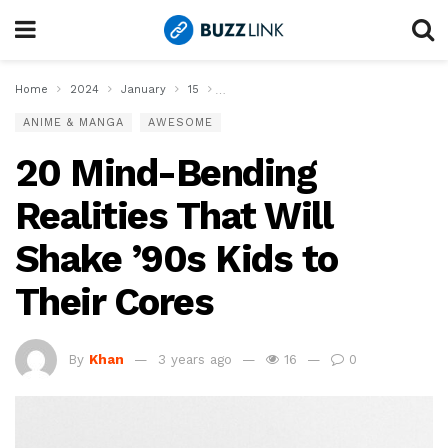
Home
2024
January
15
20 Mind-Bending Realities That Will Sha
ANIME & MANGA
AWESOME
20 Mind-Bending
Realities That Will
Shake ’90s Kids to
Their Cores
By
Khan
3 years ago
16
0