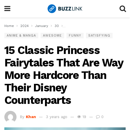
Home
2024
January
30
15 Classic Princess Fairytales That A
ANIME & MANGA
AWESOME
FUNNY
SATISFYING
15 Classic Princess
Fairytales That Are Way
More Hardcore Than
Their Disney
Counterparts
By
Khan
3 years ago
19
0