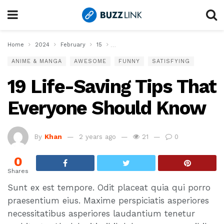
Home
2024
February
15
19 Life-Saving Tips That Everyone Sho
ANIME & MANGA
AWESOME
FUNNY
SATISFYING
19 Life-Saving Tips That
Everyone Should Know
By
Khan
2 years ago
21
0
0
Shares
Sunt ex est tempore. Odit placeat quia qui porro
praesentium eius. Maxime perspiciatis asperiores
necessitatibus asperiores laudantium tenetur