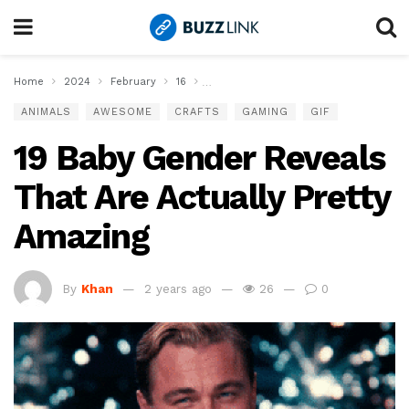
Home
2024
February
16
19 Baby Gender Reveals That Are Actual
ANIMALS
AWESOME
CRAFTS
GAMING
GIF
19 Baby Gender Reveals
That Are Actually Pretty
Amazing
By
Khan
2 years ago
26
0